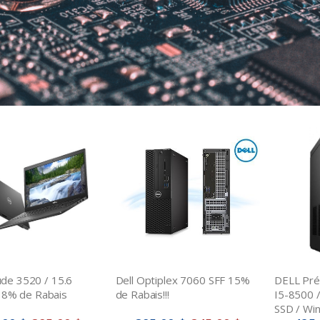
tude 3520 / 15.6
Dell Optiplex 7060 SFF 15%
DELL Pré
18% de Rabais
de Rabais!!!
I5-8500 
SSD / Wi