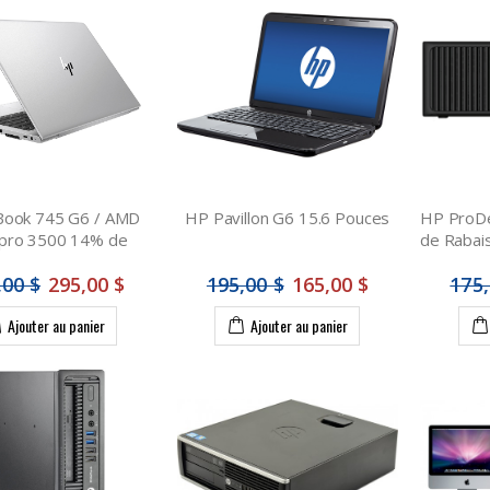
Book 745 G6 / AMD
HP Pavillon G6 15.6 Pouces
HP ProD
 pro 3500 14% de
de Rabais
,00 $
295,00 $
195,00 $
165,00 $
175,
Ajouter au panier
Ajouter au panier