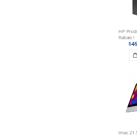
HP Prod
Rabais !
145
Imac 21