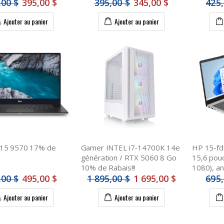
,00 $
395,00 $
395,00 $
345,00 $
425,
Ajouter au panier
Ajouter au panier
 15 9570 17% de
Gamer INTEL i7-14700K 14e
HP 15-fd0
génération / RTX 5060 8 Go
15,6 pouc
10% de Rabais!!!
1080), an
,00 $
495,00 $
1 895,00 $
1 695,00 $
695,
Ajouter au panier
Ajouter au panier