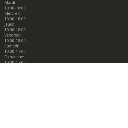
Mardi:
10:00-18:00
Mercredi:
10:00-18:00
Jeudi:
10:00-18:00
Vendredi:
10:00-18:00
Samedi:
10:00-17:00
Dimanche:
10:00-17:00
Propulsé par
Centre de couture Gema. © 2026. Tous droits réservés