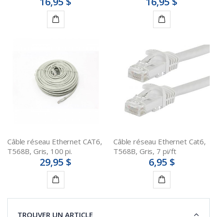
16,95 $
16,95 $
Ajouter
Ajouter
au
au
panier
panier
Câble réseau Ethernet CAT6,
Câble réseau Ethernet Cat6,
T568B, Gris, 100 pi.
T568B, Gris, 7 pi/ft
29,95 $
6,95 $
Ajouter
Ajouter
au
au
TROUVER UN ARTICLE