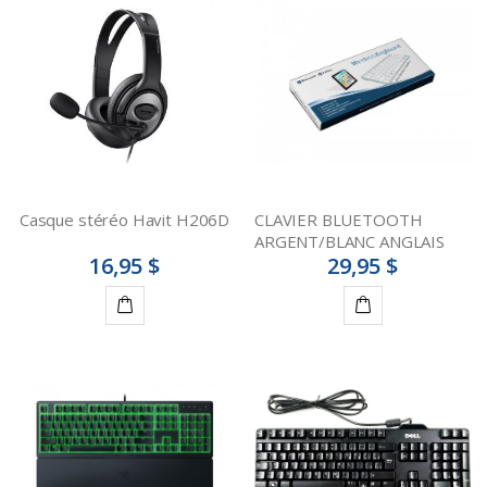
au
au
panier
panier
Casque stéréo Havit H206D
CLAVIER BLUETOOTH
ARGENT/BLANC ANGLAIS
16,95 $
29,95 $
Ajouter
Ajouter
au
au
panier
panier