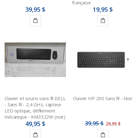
française
39,95 $
19,95 $
Ajouter
Ajouter
au
au
panier
panier
Clavier et souris sans fil DELL
Clavier HP 230 Sans fil - Noir
- Sans fil - 2,4 GHz, capteur
LED optique, défilement
mécanique - KM3322W (noir)
49,95 $
39,95 $
29,95 $