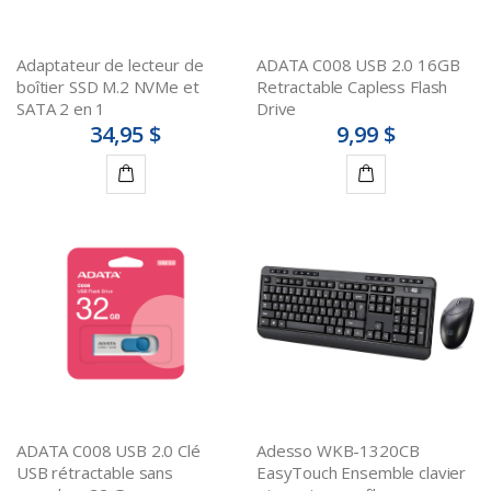
Adaptateur de lecteur de
ADATA C008 USB 2.0 16GB
boîtier SSD M.2 NVMe et
Retractable Capless Flash
SATA 2 en 1
Drive
34,95 $
9,99 $
Ajouter
Ajouter
au
au
panier
panier
ADATA C008 USB 2.0 Clé
Adesso WKB-1320CB
USB rétractable sans
EasyTouch Ensemble clavier