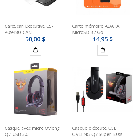
CardScan Executive CS-
Carte mémoire ADATA
A09480-CAN
MicroSD 32 Go
50,00 $
14,95 $
Ajouter
Ajouter
au
au
panier
panier
Casque avec micro Ovleng
Casque d'écoute USB
Q7 USB 3.0
OVLENG Q7 Super Bass