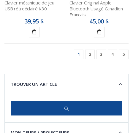
Clavier mécanique de jeu
Clavier Original Apple
USB rétroéclairé K30
Bluetooth Usagé Canadien
Francais
39,95 $
45,00 $
Ajouter
Ajouter
au
au
1
2
3
4
5
panier
panier
TROUVER UN ARTICLE
MONITEURS / PROJECTEURS