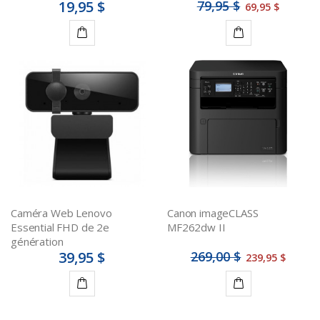
19,95 $
79,95 $
69,95 $
Ajouter
Ajouter
au
au
panier
panier
Caméra Web Lenovo
Canon imageCLASS
Essential FHD de 2e
MF262dw II
génération
39,95 $
269,00 $
239,95 $
Ajouter
Ajouter