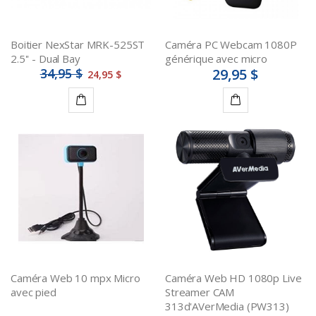
Boitier NexStar MRK-525ST
Caméra PC Webcam 1080P
2.5'' - Dual Bay
générique avec micro
34,95 $
29,95 $
24,95 $
Ajouter
Ajouter
au
au
panier
panier
Caméra Web 10 mpx Micro
Caméra Web HD 1080p Live
avec pied
Streamer CAM
313d'AVerMedia (PW313)