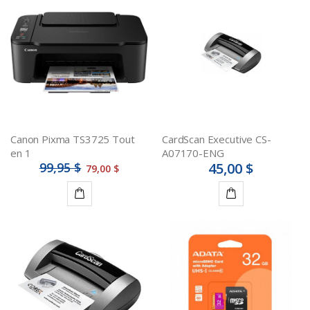
au
au
panier
panier
Canon Pixma TS3725 Tout
CardScan Executive CS-
en 1
A07170-ENG
99,95 $
45,00 $
79,00 $
Ajouter
Ajouter
au
au
panier
panier