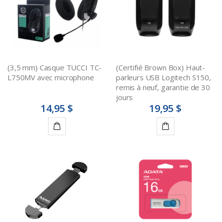
(3,5 mm) Casque TUCCI TC-
(Certifié Brown Box) Haut-
L750MV avec microphone
parleurs USB Logitech S150,
remis à neuf, garantie de 30
jours
14,95 $
19,95 $
Ajouter
Ajouter
au
au
panier
panier