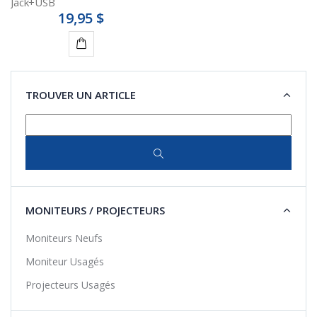
Jack+USB
19,95 $
Ajouter
au
TROUVER UN ARTICLE
panier
MONITEURS / PROJECTEURS
Moniteurs Neufs
Moniteur Usagés
Projecteurs Usagés