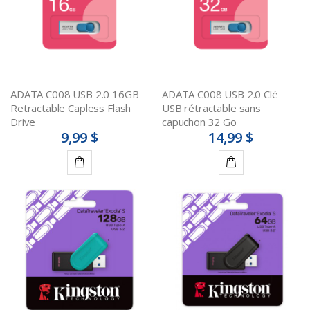
ADATA C008 USB 2.0 16GB
ADATA C008 USB 2.0 Clé
Retractable Capless Flash
USB rétractable sans
Drive
capuchon 32 Go
9,99 $
14,99 $
Ajouter
Ajouter
au
au
panier
panier