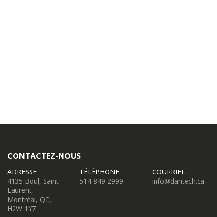
CONTACTEZ-NOUS
ADRESSE
TÉLÉPHONE:
COURRIEL:
4135 Boul, Saint-
514-849-2999
info@dantech.ca
Laurent,
Montréal, QC,
H2W 1Y7