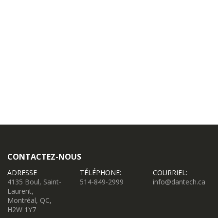
CONTACTEZ-NOUS
ADRESSE
TÉLÉPHONE:
COURRIEL:
4135 Boul, Saint-
514-849-2999
info@dantech.ca
Laurent,
Montréal, QC,
H2W 1Y7