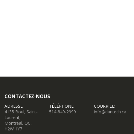
CONTACTEZ-NOUS
ADRESSE
TÉLÉPHONE:
COURRIEL:
4135 Boul, Saint-
514-849-2999
info@dantech.ca
Laurent,
Montréal, QC,
H2W 1Y7