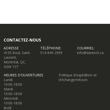
CONTACTEZ-NOUS
ADRESSE
TÉLÉPHONE:
COURRIEL:
4135 Boul, Saint-
514-849-2999
info@dantech.ca
Laurent,
Montréal, QC,
H2W 1Y7
HEURES D'OUVERTURES
Politique d'expédition et
Lundi:
d'échange/retours
10:00-18:00
Mardi:
10:00-18:00
Mercredi:
10:00-18:00
Jeudi: