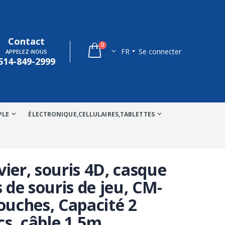
Contact
0
FR
Se connecter
APPELEZ-NOUS
514-849-2999
PLE
ÉLECTRONIQUE,CELLULAIRES,TABLETTES
vier, souris 4D, casque
s de souris de jeu, CM-
touches, Capacité 2
ics, câble 1.5m