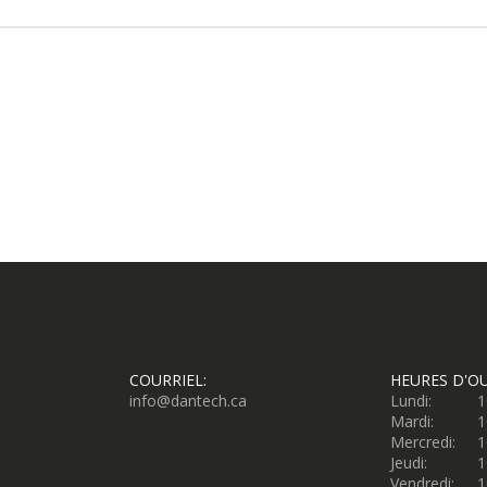
COURRIEL:
HEURES D'O
info@dantech.ca
Lundi:
1
Mardi:
1
Mercredi:
1
Jeudi:
1
Vendredi:
1