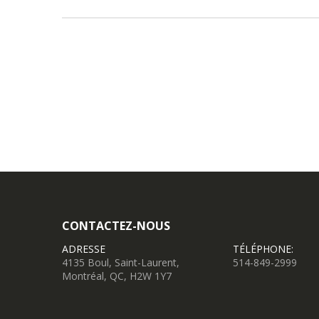
CONTACTEZ-NOUS
ADRESSE
TÉLÉPHONE:
4135 Boul, Saint-Laurent,
514-849-2999
Montréal, QC, H2W 1Y7